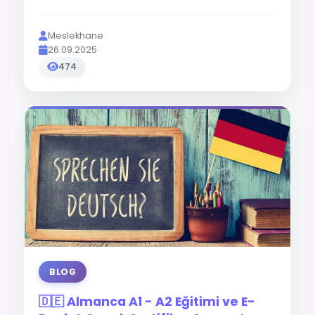
Meslekhane
26.09.2025
474
BLOG
🇩🇪 Almanca A1 - A2 Eğitimi ve E-