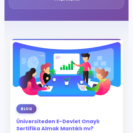
BLOG
Üniversiteden E-Devlet Onaylı
Sertifika Almak Mantıklı mı?