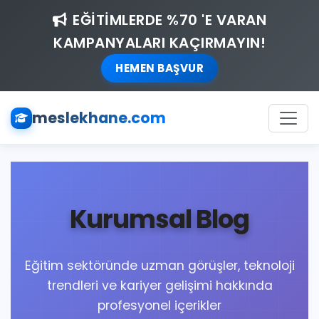
EĞİTİMLERDE %70 'E VARAN
KAMPANYALARI KAÇIRMAYIN!
HEMEN BAŞVUR
meslekhane.com
Kurumsal Blog
Eğitim sektöründe uzman görüşler, teknoloji
trendleri ve kariyer gelişimi hakkında
profesyonel içerikler