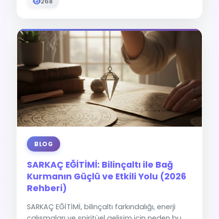
268
BLOG
SARKAÇ EĞİTİMİ: Bilinçaltı ile Bağ
Kurmanın Güçlü ve Etkili Yolu (2026
Rehberi)
SARKAÇ EĞİTİMİ, bilinçaltı farkındalığı, enerji
çalışmaları ve spiritüel gelişim için neden bu