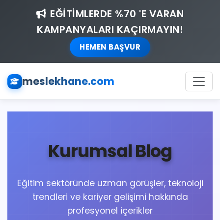
EĞİTİMLERDE %70 'E VARAN
KAMPANYALARI KAÇIRMAYIN!
HEMEN BAŞVUR
meslekhane.com
Kurumsal Blog
Eğitim sektöründe uzman görüşler, teknoloji
trendleri ve kariyer gelişimi hakkında
profesyonel içerikler