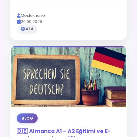
Meslekhane
26.09.2025
474
BLOG
🇩🇪 Almanca A1 - A2 Eğitimi ve E-