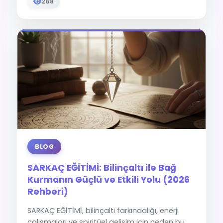
268
BLOG
SARKAÇ EĞİTİMİ: Bilinçaltı ile Bağ
Kurmanın Güçlü ve Etkili Yolu (2026
Rehberi)
SARKAÇ EĞİTİMİ, bilinçaltı farkındalığı, enerji
çalışmaları ve spiritüel gelişim için neden bu