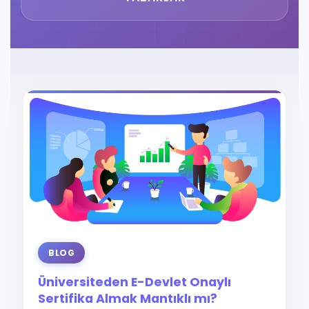
BLOG
Üniversiteden E-Devlet Onaylı
Sertifika Almak Mantıklı mı?