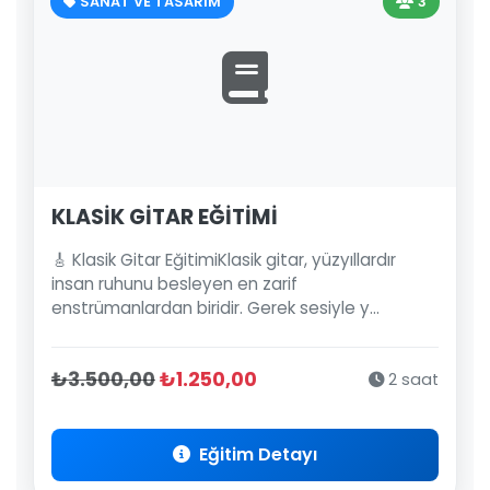
SANAT VE TASARIM
3
KLASİK GİTAR EĞİTİMİ
🎸 Klasik Gitar EğitimiKlasik gitar, yüzyıllardır
insan ruhunu besleyen en zarif
enstrümanlardan biridir. Gerek sesiyle y...
₺3.500,00
₺1.250,00
2 saat
Eğitim Detayı