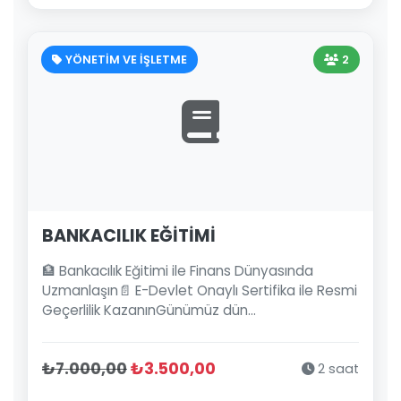
YÖNETİM VE İŞLETME
2
BANKACILIK EĞİTİMİ
🏦 Bankacılık Eğitimi ile Finans Dünyasında
Uzmanlaşın📄 E-Devlet Onaylı Sertifika ile Resmi
Geçerlilik KazanınGünümüz dün...
₺7.000,00
₺3.500,00
2 saat