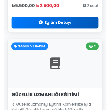
₺5.500,00
₺2.500,00
2 saat
Eğitim Detayı
SAĞLIK VE BAKIM
2
GÜZELLİK UZMANLIĞI EĞİTİMİ
💄 Güzellik Uzmanlığı Eğitimi: Kariyerinize Işıltı
Katın🎯 Güzellik Uzmanlığı Nedir?Güzellik