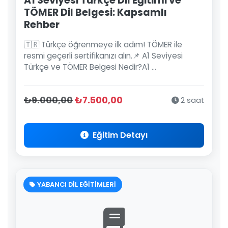
A1 Seviyesi Türkçe Dil Eğitimi ve
TÖMER Dil Belgesi: Kapsamlı
Rehber
🇹🇷 Türkçe öğrenmeye ilk adım! TÖMER ile
resmi geçerli sertifikanızı alın.📌 A1 Seviyesi
Türkçe ve TÖMER Belgesi Nedir?A1 ...
₺9.000,00
₺7.500,00
2 saat
Eğitim Detayı
YABANCI DİL EĞİTİMLERİ