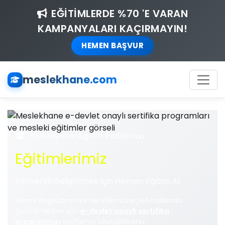
EĞİTİMLERDE %70 'E VARAN
KAMPANYALARI KAÇIRMAYIN!
HEMEN BAŞVUR
meslekhane.com
Profesyonel Eğitim Platformu
Eğitimlerimiz
Kariyerini Geliştirmek için Hemen Eğitim Al
Resmi doğrulama ve sertifika süreçleri hakkında
güncel rehber için
e-devlet onaylı sertifika
programları
sayfamızı okuyabilirsiniz.