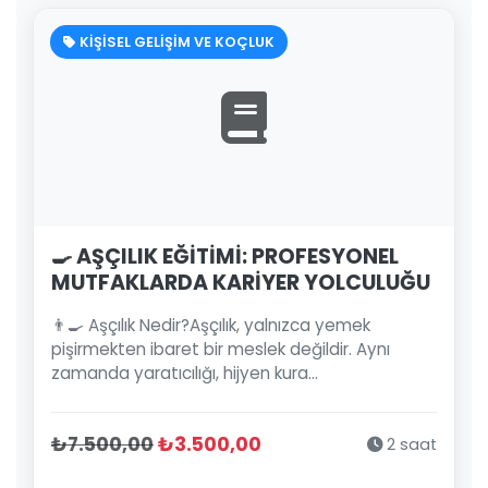
KİŞİSEL GELİŞİM VE KOÇLUK
🍳 AŞÇILIK EĞİTİMİ: PROFESYONEL
MUTFAKLARDA KARİYER YOLCULUĞU
👨‍🍳 Aşçılık Nedir?Aşçılık, yalnızca yemek
pişirmekten ibaret bir meslek değildir. Aynı
zamanda yaratıcılığı, hijyen kura...
₺7.500,00
₺3.500,00
2 saat