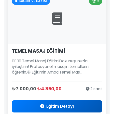
SAĞLIK VE BAKIM
2
TEMEL MASAJ EĞİTİMİ
💆‍♂️💆‍♀️ Temel Masaj EğitimiDokunuşunuzla
iyileştirin! Profesyonel masajın temellerini
öğrenin.🎯 Eğitimin AmacıTemel Mas...
₺7.000,00
₺4.850,00
2 saat
Eğitim Detayı