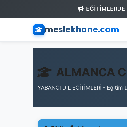
EĞİTİMLERDE
meslekhane.com
ALMANCA C1
YABANCI DİL EĞİTİMLERİ - Eğitim D