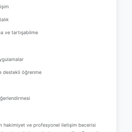
işim
talık
a ve tartışabilme
uygulamalar
e destekli öğrenme
eğerlendirmesi
am hakimiyet ve profesyonel iletişim becerisi