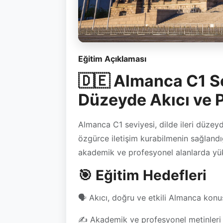
Eğitim Açıklaması
🇩🇪 Almanca C1 Sev
Düzeyde Akıcı ve P
Almanca C1 seviyesi, dilde ileri düzey
özgürce iletişim kurabilmenin sağlandığ
akademik ve profesyonel alanlarda yükse
🎯 Eğitim Hedefleri
🗣️ Akıcı, doğru ve etkili Almanca kon
✍️ Akademik ve profesyonel metinleri