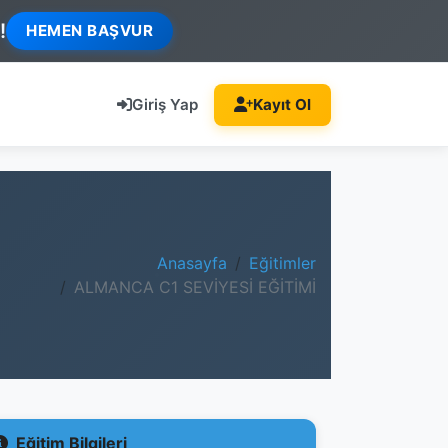
!
HEMEN BAŞVUR
Giriş Yap
Kayıt Ol
Anasayfa
Eğitimler
ALMANCA C1 SEVİYESİ EĞİTİMİ
Eğitim Bilgileri