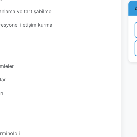
anlama ve tartışabilme
fesyonel iletişim kurma
mleler
lar
rı
rminoloji