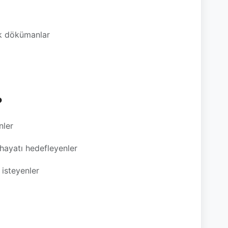
ik dökümanlar
?
nler
hayatı hedefleyenler
isteyenler