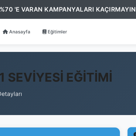
 %70 'E VARAN KAMPANYALARI KAÇIRMAYIN
Anasayfa
Eğitimler
 SEVİYESİ EĞİTİMİ
etayları