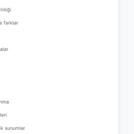
inliği
e farklar
alar
sunma
leri
ik sunumlar