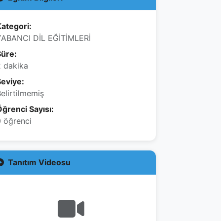
ategori:
YABANCI DİL EĞİTİMLERİ
Süre:
2 dakika
Seviye:
elirtilmemiş
ğrenci Sayısı:
 öğrenci
Tanıtım Videosu