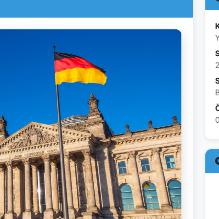
K
B
Ö
0