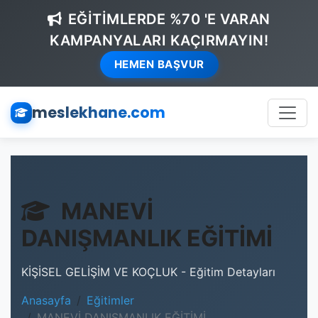
EĞİTİMLERDE %70 'E VARAN
KAMPANYALARI KAÇIRMAYIN!
HEMEN BAŞVUR
meslekhane.com
MANEVİ
DANIŞMANLIK EĞİTİMİ
KİŞİSEL GELİŞİM VE KOÇLUK - Eğitim Detayları
Anasayfa
Eğitimler
MANEVİ DANIŞMANLIK EĞİTİMİ