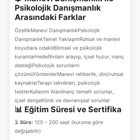
Psikolojik Danışmanlık
Arasındaki Farklar
ÖzellikManevi DanışmanlıkPsikolojik
DanışmanlıkTemel YaklaşımRuhsal ve manevi
boyutlara odaklıBilimsel ve psikolojik
kuramlarHedefAnlam arayışı, içsel huzur, inanç
desteğiPsikolojik sorunların
çözümüYöntemlerManevi rehberlik, dini/ruhsal
kaynaklarTerapi teknikleri, psikolojik
testlerKullanım Alanıİnanç temelli sorunlar,
içsel dengeKlinik ve davranışsal sorunlar
📊 Eğitim Süresi ve Sertifika
⏳
Süre:
120 – 200 saat (kuruma göre
değişebilir)