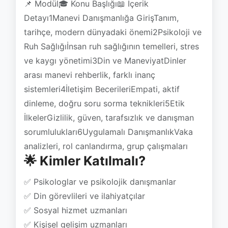
📌 Modül🎓 Konu Başlığı📖 İçerik
Detayı1Manevi Danışmanlığa GirişTanım,
tarihçe, modern dünyadaki önemi2Psikoloji ve
Ruh Sağlığıİnsan ruh sağlığının temelleri, stres
ve kaygı yönetimi3Din ve ManeviyatDinler
arası manevi rehberlik, farklı inanç
sistemleri4İletişim BecerileriEmpati, aktif
dinleme, doğru soru sorma teknikleri5Etik
İlkelerGizlilik, güven, tarafsızlık ve danışman
sorumlulukları6Uygulamalı DanışmanlıkVaka
analizleri, rol canlandırma, grup çalışmaları
🌟 Kimler Katılmalı?
✅ Psikologlar ve psikolojik danışmanlar
✅ Din görevlileri ve ilahiyatçılar
✅ Sosyal hizmet uzmanları
✅ Kişisel gelişim uzmanları